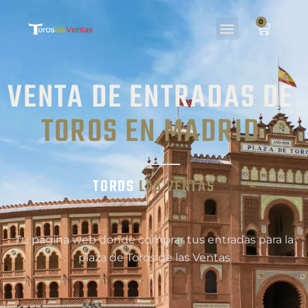
0
VENTA DE ENTRADAS DE
TOROS EN MADRID
TOROS
LAS VENTAS
Tu página web donde comprar tus entradas para la
plaza de Toros de las Ventas