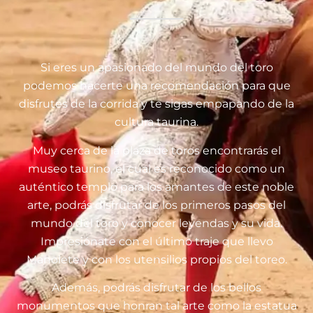
Si eres un apasionado del mundo del toro
podemos hacerte una recomendación para que
disfrutes de la corrida y te sigas empapando de la
cultura taurina.
Muy cerca de la plaza de toros encontrarás el
museo taurino, el cual es reconocido como un
auténtico templo para los amantes de este noble
arte, podrás disfrutar de los primeros pasos del
mundo del toro y conocer leyendas y su vida.
Impresiónate con el último traje que llevo
Manolete y con los utensilios propios del toreo.
Además, podrás disfrutar de los bellos
monumentos que honran tal arte como la estatua