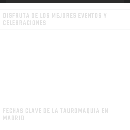
DISFRUTA DE LOS MEJORES EVENTOS Y
CELEBRACIONES
El
1 de mayo en la Plaza de Toros de Las Ventas
representa una oportunidad para los amantes de la
tauromaquia de disfrutar de espectáculos
emocionantes y sumergirse en la rica cultura taurina
de España. Si planeas visitar Madrid en esta fecha,
no te pierdas la oportunidad de experimentar la
pasión y la tradición que ofrece este emblemático
lugar.
FECHAS CLAVE DE LA TAUROMAQUIA EN
MADRID