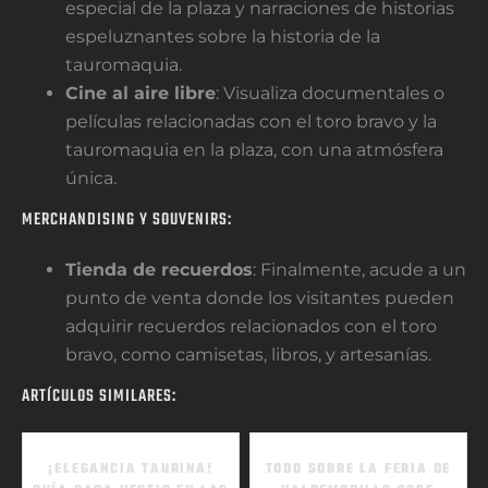
especial de la plaza y narraciones de historias
espeluznantes sobre la historia de la
tauromaquia.
Cine al aire libre
: Visualiza documentales o
películas relacionadas con el toro bravo y la
tauromaquia en la plaza, con una atmósfera
única.
MERCHANDISING Y SOUVENIRS:
Tienda de recuerdos
: Finalmente, acude a un
punto de venta donde los visitantes pueden
adquirir recuerdos relacionados con el toro
bravo, como camisetas, libros, y artesanías.
ARTÍCULOS SIMILARES:
¡ELEGANCIA TAURINA!
TODO SOBRE LA FERIA DE