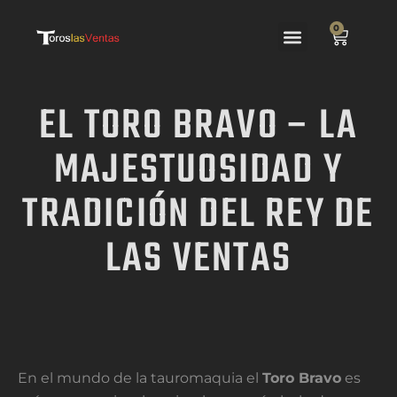
0
Las Ventas
El Festejo
EL TORO BRAVO – LA
MAJESTUOSIDAD Y
TRADICIÓN DEL REY DE
LAS VENTAS
En el mundo de la tauromaquia el
Toro Bravo
es