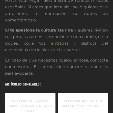
Hasta aquí llega nuestra lista de toreros famosos
españoles. Si crees que falta alguno, o quieres que
ampliemos la información, no dudes en
comentárnoslo.
Si te apasiona la cultura taurina
y quieres vivir en
tus propias carnes la emoción de una corrida, no lo
dudes,
coge tus entradas
y disfruta del
espectáculo en la plaza de Las Ventas.
En caso de que necesites cualquier cosa, contacta
con nosotros. Estaremos cien por cien disponibles
para ayudarte.
ARTÍCULOS SIMILARES:
EL TERCIO DE VARAS:
RETIRADA DEL TORERO
DONDE LA BRAVURA DA LA
JULIÁN LÓPEZ "EL JULI"
CARA