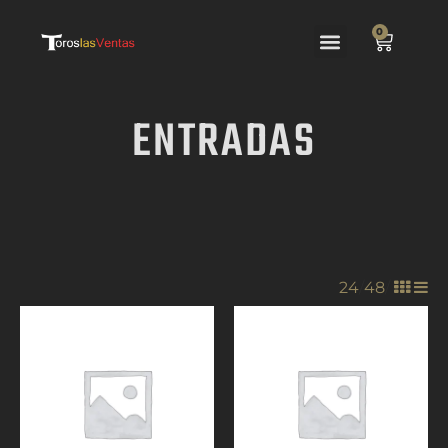
0
ENTRADAS
24
/
48
/