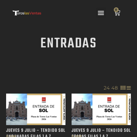
0
ENTRADAS
24
/
48
/
JUEVES 9 JULIO – TENDIDO SOL
JUEVES 9 JULIO – TENDIDO SOL
ANDANADAS FILAS 1 A 7
GRADAS FILAS 1 A 7