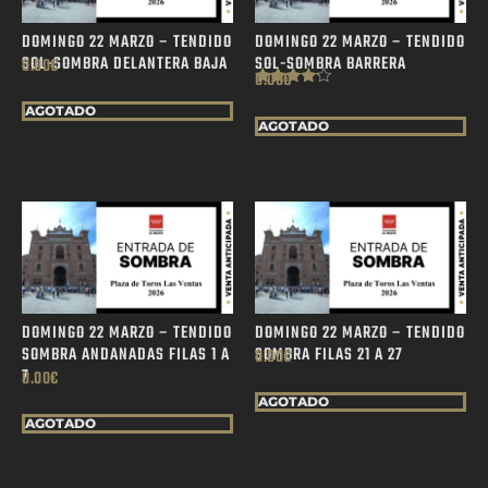
DOMINGO 22 MARZO – TENDIDO
DOMINGO 22 MARZO – TENDIDO
SOL-SOMBRA DELANTERA BAJA
SOL-SOMBRA BARRERA
0.00
€
0.00
€
Valorado
AGOTADO
con
4.00
AGOTADO
de 5
DOMINGO 22 MARZO – TENDIDO
DOMINGO 22 MARZO – TENDIDO
SOMBRA ANDANADAS FILAS 1 A
SOMBRA FILAS 21 A 27
0.00
€
7
0.00
€
AGOTADO
AGOTADO