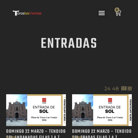
0
Las Ventas
El Festejo
ENTRADAS
24
/
48
/
DOMINGO 22 MARZO – TENDIDO
DOMINGO 22 MARZO – TENDIDO
SOL ANDANADAS FILAS 1 A 7
SOL GRADAS FILAS 1 A 7