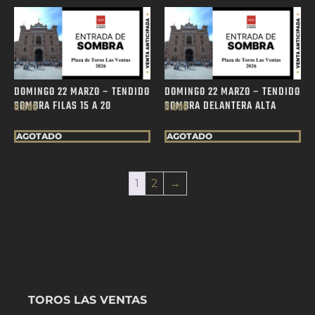
DOMINGO 22 MARZO – TENDIDO
DOMINGO 22 MARZO – TENDIDO
SOMBRA FILAS 15 A 20
SOMBRA DELANTERA ALTA
0.00
€
0.00
€
AGOTADO
AGOTADO
1
2
→
TOROS LAS VENTAS