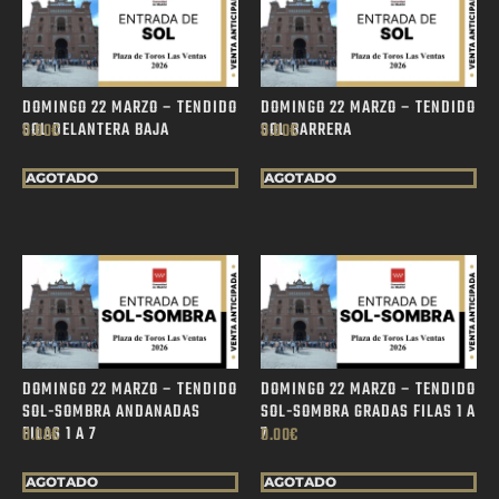
DOMINGO 22 MARZO – TENDIDO
DOMINGO 22 MARZO – TENDIDO
SOL DELANTERA BAJA
SOL BARRERA
0.00
€
0.00
€
AGOTADO
AGOTADO
DOMINGO 22 MARZO – TENDIDO
DOMINGO 22 MARZO – TENDIDO
SOL-SOMBRA ANDANADAS
SOL-SOMBRA GRADAS FILAS 1 A
FILAS 1 A 7
7
0.00
€
0.00
€
AGOTADO
AGOTADO