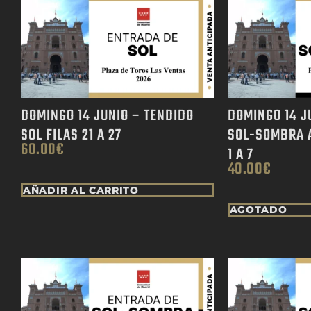
DOMINGO 14 JUNIO – TENDIDO
DOMINGO 14 J
SOL FILAS 21 A 27
SOL-SOMBRA 
60.00
€
1 A 7
40.00
€
AÑADIR AL CARRITO
AGOTADO