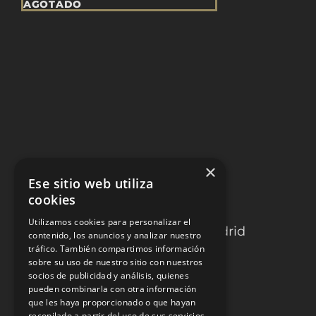
AGOTADO
×
Ese sitio web utiliza
cookies
TOROS LAS VENTAS
Utilizamos cookies para personalizar el
C. de la Victoria 9, 28012, Madrid
contenido, los anuncios y analizar nuestro
tráfico. También compartimos información
C. de Alejandro González, 5,
sobre su uso de nuestro sitio con nuestros
socios de publicidad y análisis, quienes
Salamanca, 28028 Madrid
pueden combinarla con otra información
que les haya proporcionado o que hayan
recopilado a partir del uso de sus servicios.