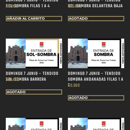
DOMINGO 7 JUNIO – TENDIDO
DOMINGO 7 JUNIO – TENDIDO
SOL-SOMBRA FILAS 1 A 4
SOL-SOMBRA DELANTERA BAJA
90.00
€
190.00
€
AÑADIR AL CARRITO
AGOTADO
DOMINGO 7 JUNIO – TENDIDO
DOMINGO 7 JUNIO – TENDIDO
SOL-SOMBRA BARRERA
SOMBRA ANDANADAS FILAS 1 A
200.00
€
7
40.00
€
AGOTADO
AGOTADO