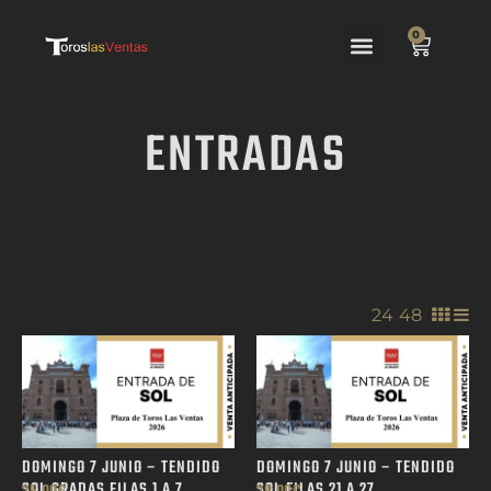
0
ENTRADAS
24
/
48
/
DOMINGO 7 JUNIO – TENDIDO
DOMINGO 7 JUNIO – TENDIDO
SOL GRADAS FILAS 1 A 7
SOL FILAS 21 A 27