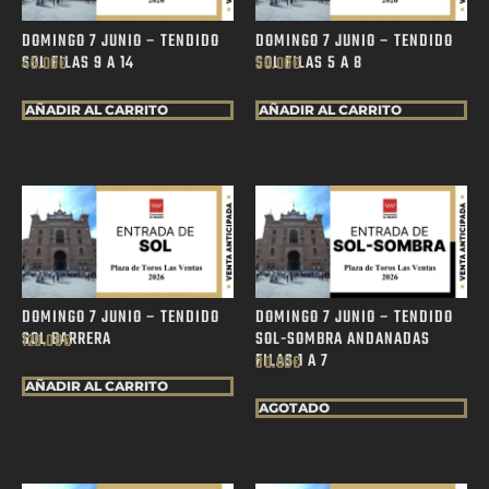
DOMINGO 7 JUNIO – TENDIDO
DOMINGO 7 JUNIO – TENDIDO
SOL FILAS 9 A 14
SOL FILAS 5 A 8
45.00
€
50.00
€
AÑADIR AL CARRITO
AÑADIR AL CARRITO
DOMINGO 7 JUNIO – TENDIDO
DOMINGO 7 JUNIO – TENDIDO
SOL BARRERA
SOL-SOMBRA ANDANADAS
120.00
€
FILAS 1 A 7
30.00
€
AÑADIR AL CARRITO
AGOTADO