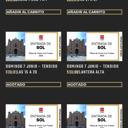
25.00
€
28.00
€
AÑADIR AL CARRITO
AÑADIR AL CARRITO
DOMINGO 7 JUNIO – TENDIDO
DOMINGO 7 JUNIO – TENDIDO
SOL FILAS 15 A 20
SOL DELANTERA ALTA
30.00
€
40.00
€
AGOTADO
AGOTADO