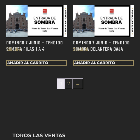
DOMINGO 7 JUNIO – TENDIDO
DOMINGO 7 JUNIO – TENDIDO
SOMBRA FILAS 1 A 4
SOMBRA DELANTERA BAJA
150.00
€
200.00
€
AÑADIR AL CARRITO
AÑADIR AL CARRITO
1
2
→
TOROS LAS VENTAS