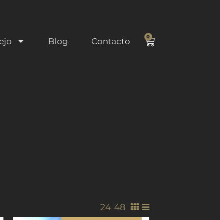
0
ejo
Blog
Contacto
24
/
48
/