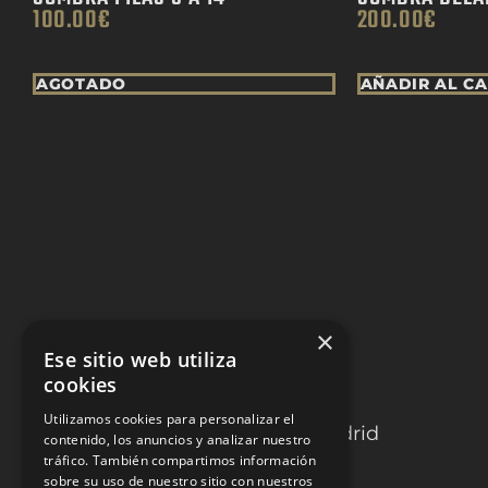
100.00
€
200.00
€
AGOTADO
AÑADIR AL C
×
Ese sitio web utiliza
cookies
TOROS LAS VENTAS
Utilizamos cookies para personalizar el
C. de la Victoria 9, 28012, Madrid
contenido, los anuncios y analizar nuestro
tráfico. También compartimos información
C. de Alejandro González, 5,
sobre su uso de nuestro sitio con nuestros