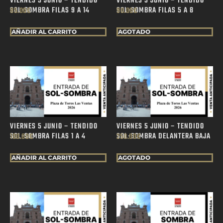
VIERNES 5 JUNIO – TENDIDO
VIERNES 5 JUNIO – TENDIDO
SOL-SOMBRA FILAS 9 A 14
SOL-SOMBRA FILAS 5 A 8
85.00
€
90.00
€
AÑADIR AL CARRITO
AGOTADO
VIERNES 5 JUNIO – TENDIDO
VIERNES 5 JUNIO – TENDIDO
SOL-SOMBRA FILAS 1 A 4
SOL-SOMBRA DELANTERA BAJA
100.00
€
250.00
€
AÑADIR AL CARRITO
AGOTADO