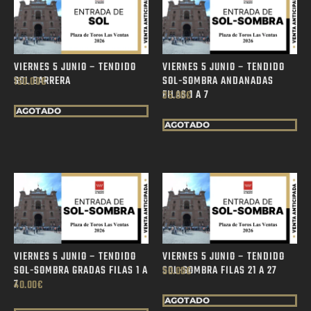
VIERNES 5 JUNIO – TENDIDO
VIERNES 5 JUNIO – TENDIDO
SOL BARRERA
SOL-SOMBRA ANDANADAS
150.00
€
FILAS 1 A 7
35.00
€
AGOTADO
AGOTADO
VIERNES 5 JUNIO – TENDIDO
VIERNES 5 JUNIO – TENDIDO
SOL-SOMBRA GRADAS FILAS 1 A
SOL-SOMBRA FILAS 21 A 27
50.00
€
7
40.00
€
AGOTADO