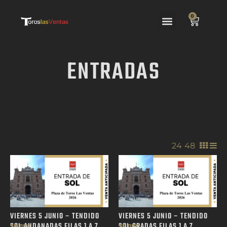
0
ENTRADAS
24
/
48
/
VIERNES 5 JUNIO – TENDIDO
VIERNES 5 JUNIO – TENDIDO
SOL ANDANADAS FILAS 1 A 7
SOL GRADAS FILAS 1 A 7