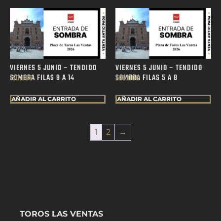
VIERNES 5 JUNIO – TENDIDO
VIERNES 5 JUNIO – TENDIDO
SOMBRA FILAS 9 A 14
SOMBRA FILAS 5 A 8
150.00
€
200.00
€
AÑADIR AL CARRITO
AÑADIR AL CARRITO
1
2
→
TOROS LAS VENTAS