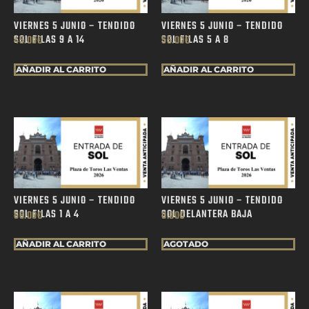
VIERNES 5 JUNIO – TENDIDO
VIERNES 5 JUNIO – TENDIDO
SOL FILAS 9 A 14
SOL FILAS 5 A 8
45.00
€
55.00
€
AÑADIR AL CARRITO
AÑADIR AL CARRITO
VIERNES 5 JUNIO – TENDIDO
VIERNES 5 JUNIO – TENDIDO
SOL FILAS 1 A 4
SOL DELANTERA BAJA
68.00
€
0.00
€
AÑADIR AL CARRITO
AGOTADO