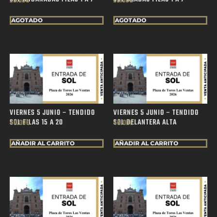
20.00
€
25.00
€
AGOTADO
AGOTADO
VIERNES 5 JUNIO – TENDIDO
VIERNES 5 JUNIO – TENDIDO
SOL FILAS 15 A 20
SOL DELANTERA ALTA
40.00
€
45.00
€
AÑADIR AL CARRITO
AÑADIR AL CARRITO