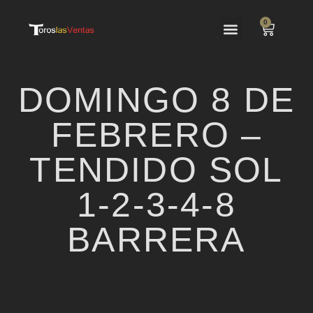
0
Las Ventas
El Festejo
DOMINGO 8 DE
FEBRERO –
TENDIDO SOL
1-2-3-4-8
BARRERA