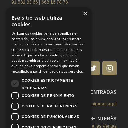
91 531 33 66
|
663 16 78 78
×
laorejadeorotoros@gmail.com
Ese sitio web utiliza
cookies
Utilizamos cookies para personalizar el
contenido, los anuncios y analizar nuestro
tráfico. También compartimos información
sobre su uso de nuestro sitio con nuestros
socios de publicidad y análisis, quienes
pueden combinarla con otra información
que les haya proporcionado o que hayan
recopilado a partir del uso de sus servicios.
COOKIES ESTRICTAMENTE
NECESARIAS
VENTA DE ENTRADAS
COOKIES DE RENDIMIENTO
Adquiere tus entradas aquí
COOKIES DE PREFERENCIAS
COOKIES DE FUNCIONALIDAD
ENLACES DE INTERÉS
Plaza Monumental de Toros de las Ventas
COOKIES NO CLASIFICADAS