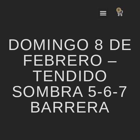
0
Las Ventas
El Festejo
DOMINGO 8 DE
FEBRERO –
TENDIDO
SOMBRA 5-6-7
BARRERA