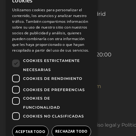
cookies
TOROS LAS VENTAS
Utilizamos cookies para personalizar el
C. de la Victoria 9, 28012, Madrid
contenido, los anuncios y analizar nuestro
tráfico. También compartimos información
C. de Alejandro González, 5,
sobre su uso de nuestro sitio con nuestros
socios de publicidad y análisis, quienes
Salamanca, 28028 Madrid
pueden combinarla con otra información
que les haya proporcionado o que hayan
recopilado a partir del uso de sus servicios.
Lunes a Domingo de 11:00 a 20:00
COOKIES ESTRICTAMENTE
NECESARIAS
91 531 33 66
|
663 16 78 78
COOKIES DE RENDIMIENTO
laorejadeorotoros@gmail.com
COOKIES DE PREFERENCIAS
COOKIES DE
FUNCIONALIDAD
COOKIES NO CLASIFICADAS
Aviso legal y Polít
RECHAZAR TODO
ACEPTAR TODO