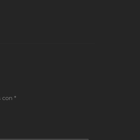
s con
*