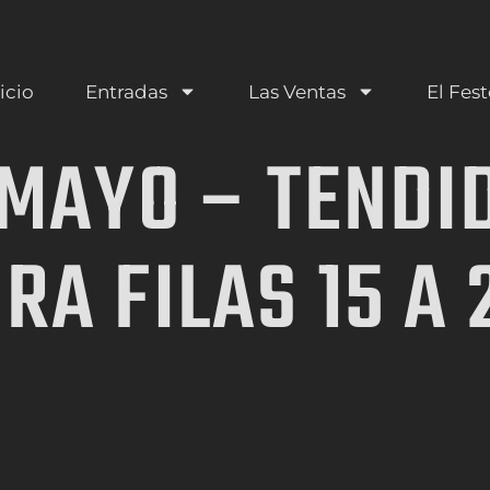
icio
Entradas
Las Ventas
El Fest
 MAYO – TENDI
A FILAS 15 A 