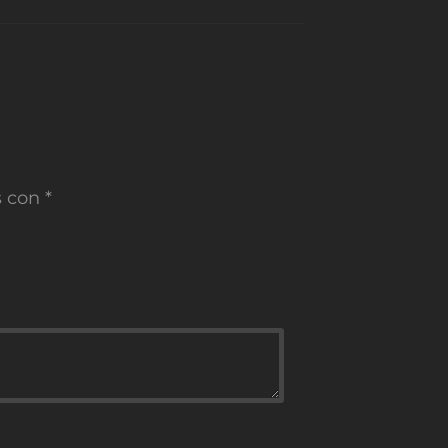
s con
*