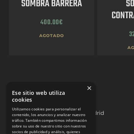
SOMBRA BARRERA
S
CONTR
400.00
€
3
AGOTADO
A
×
Ese sitio web utiliza
cookies
TOROS LAS VENTAS
Utilizamos cookies para personalizar el
C. de la Victoria 9, 28012, Madrid
contenido, los anuncios y analizar nuestro
tráfico. También compartimos información
C. de Alejandro González, 5,
sobre su uso de nuestro sitio con nuestros
socios de publicidad y análisis, quienes