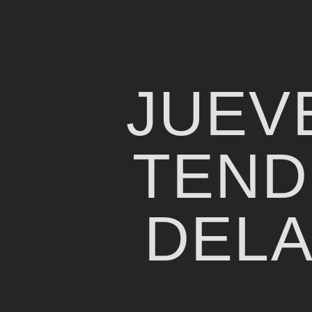
JUEV
TEND
DELA