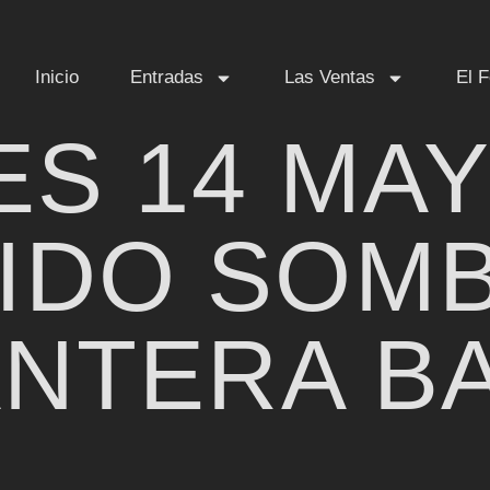
Inicio
Entradas
Las Ventas
El F
ES 14 MAY
IDO SOM
NTERA B