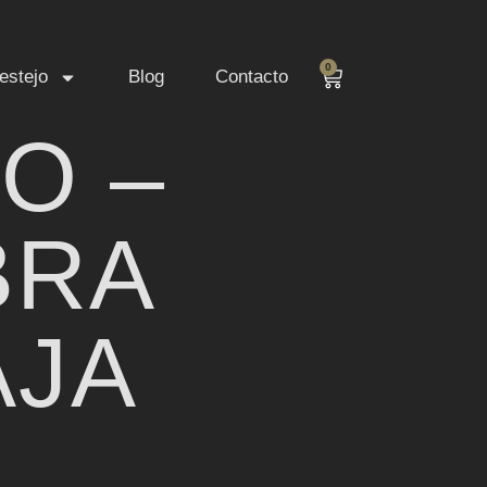
0
estejo
Blog
Contacto
O –
BRA
AJA