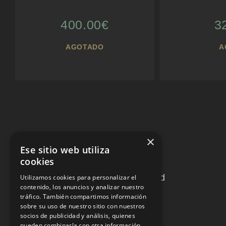
400.00
€
3
AGOTADO
A
×
Ese sitio web utiliza
TOROS LAS VENTAS
cookies
C. de la Victoria 9, 28012, Madrid
Utilizamos cookies para personalizar el
contenido, los anuncios y analizar nuestro
tráfico. También compartimos información
C. de Alejandro González, 5,
sobre su uso de nuestro sitio con nuestros
Salamanca, 28028 Madrid
socios de publicidad y análisis, quienes
pueden combinarla con otra información