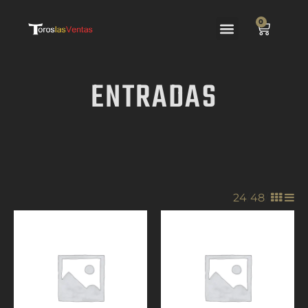
0
ENTRADAS
24
/
48
/